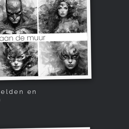
helden en
n