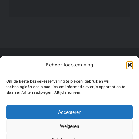
Beheer toestemming
Om de beste bezoekerservaring te bieden, gebruiken wij
technologieën zoals cookies om informatie over je apparaat op te
slaan en/of te raadplegen. Altijd anoniem.
© Copyright 2023 - 2026 | 'RALF aan de muur'
door
Van de Sand Design
| Alle rechten
Accepteren
voorbehouden |
Cookies
Weigeren